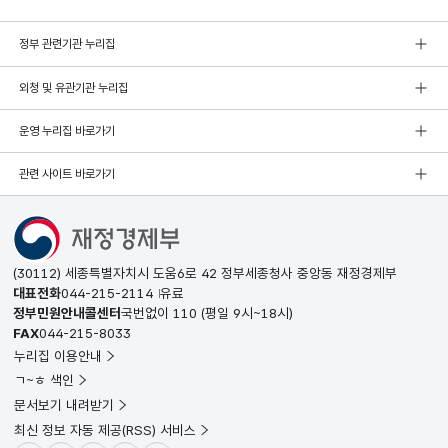
정부 관련기관 누리집
외청 및 유관기관 누리집
운영 누리집 바로가기
관련 사이트 바로가기
(30112) 세종특별자치시 도움6로 42 정부세종청사 중앙동 재정경제부
대표전화
044-215-2114
유료
정부민원안내콜센터
국번없이
110
(평일 9시~18시)
FAX
044-215-8033
누리집 이용안내
ㄱ~ㅎ 색인
문서보기 내려받기
최신 정보 자동 제공(RSS) 서비스