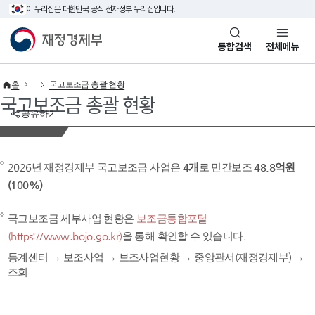
이 누리집은 대한민국 공식 전자정부 누리집입니다.
바로가기 메뉴
재정경제부(www.mofe.go.kr)
통합검색
전체메뉴
홈
국고보조금 총괄 현황
국고보조금 총괄 현황
공유하기
2026년 재정경제부 국고보조금 사업은
4개
로 민간보조
48.8억원
(100%)
국고보조금 세부사업 현황은
보조금통합포털
(https://www.bojo.go.kr)
을 통해 확인할 수 있습니다.
통계센터 → 보조사업 → 보조사업현황 → 중앙관서(재정경제부) →
조회