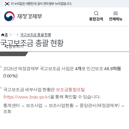
이 누리집은 대한민국 공식 전자정부 누리집입니다.
바로가기 메뉴
재정경제부(www.mofe.go.kr)
통합검색
전체메뉴
홈
국고보조금 총괄 현황
국고보조금 총괄 현황
공유하기
2026년 재정경제부 국고보조금 사업은
4개
로 민간보조
48.8억원
(100%)
국고보조금 세부사업 현황은
보조금통합포털
(https://www.bojo.go.kr)
을 통해 확인할 수 있습니다.
통계센터 → 보조사업 → 보조사업현황 → 중앙관서(재정경제부) →
조회