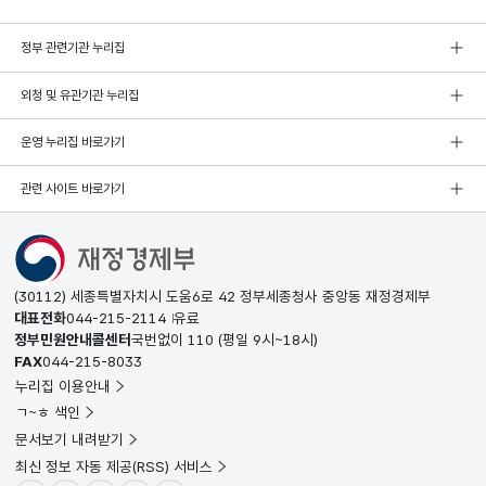
정부 관련기관 누리집
외청 및 유관기관 누리집
운영 누리집 바로가기
관련 사이트 바로가기
(30112) 세종특별자치시 도움6로 42 정부세종청사 중앙동 재정경제부
대표전화
044-215-2114
유료
정부민원안내콜센터
국번없이
110
(평일 9시~18시)
FAX
044-215-8033
누리집 이용안내
ㄱ~ㅎ 색인
문서보기 내려받기
최신 정보 자동 제공(RSS) 서비스