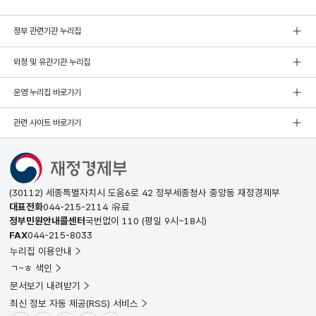
정부 관련기관 누리집
외청 및 유관기관 누리집
운영 누리집 바로가기
관련 사이트 바로가기
(30112) 세종특별자치시 도움6로 42 정부세종청사 중앙동 재정경제부
대표전화
044-215-2114
유료
정부민원안내콜센터
국번없이
110
(평일 9시~18시)
FAX
044-215-8033
누리집 이용안내
ㄱ~ㅎ 색인
문서보기 내려받기
최신 정보 자동 제공(RSS) 서비스