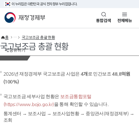
이 누리집은 대한민국 공식 전자정부 누리집입니다.
바로가기 메뉴
재정경제부(www.mofe.go.kr)
통합검색
전체메뉴
홈
국고보조금 총괄 현황
국고보조금 총괄 현황
공유하기
2026년 재정경제부 국고보조금 사업은
4개
로 민간보조
48.8억원
(100%)
국고보조금 세부사업 현황은
보조금통합포털
(https://www.bojo.go.kr)
을 통해 확인할 수 있습니다.
통계센터 → 보조사업 → 보조사업현황 → 중앙관서(재정경제부) →
조회