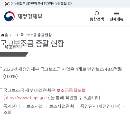
이 누리집은 대한민국 공식 전자정부 누리집입니다.
바로가기 메뉴
재정경제부(www.mofe.go.kr)
통합검색
전체메뉴
홈
국고보조금 총괄 현황
국고보조금 총괄 현황
공유하기
2026년 재정경제부 국고보조금 사업은
4개
로 민간보조
48.8억원
(100%)
국고보조금 세부사업 현황은
보조금통합포털
(https://www.bojo.go.kr)
을 통해 확인할 수 있습니다.
통계센터 → 보조사업 → 보조사업현황 → 중앙관서(재정경제부) →
조회