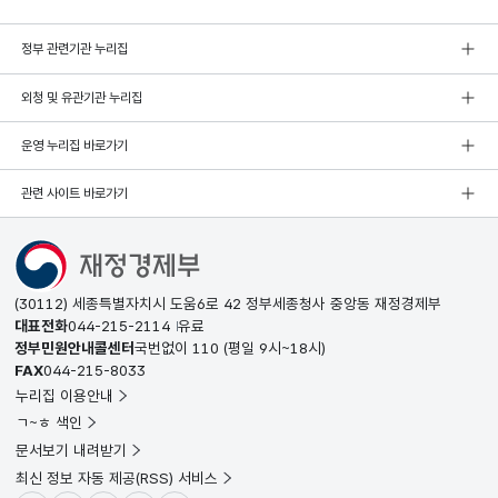
정부 관련기관 누리집
외청 및 유관기관 누리집
운영 누리집 바로가기
관련 사이트 바로가기
(30112) 세종특별자치시 도움6로 42 정부세종청사 중앙동 재정경제부
대표전화
044-215-2114
유료
정부민원안내콜센터
국번없이
110
(평일 9시~18시)
FAX
044-215-8033
누리집 이용안내
ㄱ~ㅎ 색인
문서보기 내려받기
최신 정보 자동 제공(RSS) 서비스