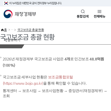
이 누리집은 대한민국 공식 전자정부 누리집입니다.
바로가기 메뉴
재정경제부(www.mofe.go.kr)
통합검색
전체메뉴
홈
국고보조금 총괄 현황
국고보조금 총괄 현황
공유하기
2026년 재정경제부 국고보조금 사업은
4개
로 민간보조
48.8억원
(100%)
국고보조금 세부사업 현황은
보조금통합포털
(https://www.bojo.go.kr)
을 통해 확인할 수 있습니다.
통계센터 → 보조사업 → 보조사업현황 → 중앙관서(재정경제부) →
조회