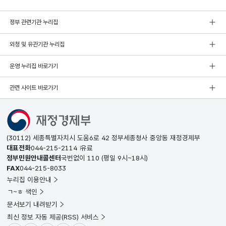
정부 관련기관 누리집
외청 및 유관기관 누리집
운영 누리집 바로가기
관련 사이트 바로가기
(30112) 세종특별자치시 도움6로 42 정부세종청사 중앙동 재정경제부
대표전화
044-215-2114
유료
정부민원안내콜센터
국번없이
110
(평일 9시~18시)
FAX
044-215-8033
누리집 이용안내
ㄱ~ㅎ 색인
문서보기 내려받기
최신 정보 자동 제공(RSS) 서비스