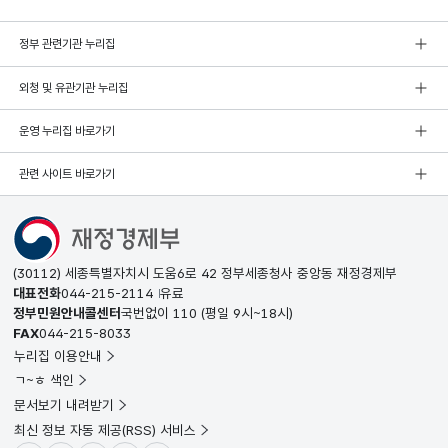
정부 관련기관 누리집
외청 및 유관기관 누리집
운영 누리집 바로가기
관련 사이트 바로가기
(30112) 세종특별자치시 도움6로 42 정부세종청사 중앙동 재정경제부
대표전화
044-215-2114
유료
정부민원안내콜센터
국번없이
110
(평일 9시~18시)
FAX
044-215-8033
누리집 이용안내
ㄱ~ㅎ 색인
문서보기 내려받기
최신 정보 자동 제공(RSS) 서비스