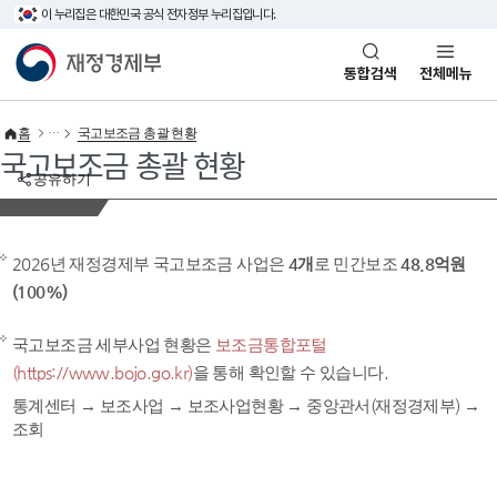
이 누리집은 대한민국 공식 전자정부 누리집입니다.
바로가기 메뉴
재정경제부(www.mofe.go.kr)
통합검색
전체메뉴
홈
국고보조금 총괄 현황
국고보조금 총괄 현황
공유하기
2026년 재정경제부 국고보조금 사업은
4개
로 민간보조
48.8억원
(100%)
국고보조금 세부사업 현황은
보조금통합포털
(https://www.bojo.go.kr)
을 통해 확인할 수 있습니다.
통계센터 → 보조사업 → 보조사업현황 → 중앙관서(재정경제부) →
조회