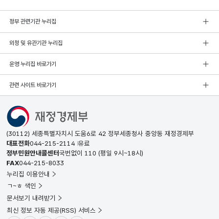
정부 관련기관 누리집
외청 및 유관기관 누리집
운영 누리집 바로가기
관련 사이트 바로가기
(30112) 세종특별자치시 도움6로 42 정부세종청사 중앙동 재정경제부
대표전화
044-215-2114
유료
정부민원안내콜센터
국번없이
110
(평일 9시~18시)
FAX
044-215-8033
누리집 이용안내
ㄱ~ㅎ 색인
문서보기 내려받기
최신 정보 자동 제공(RSS) 서비스