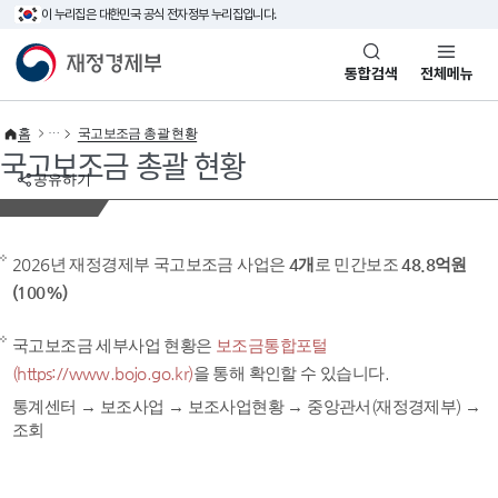
이 누리집은 대한민국 공식 전자정부 누리집입니다.
바로가기 메뉴
재정경제부(www.mofe.go.kr)
통합검색
전체메뉴
홈
국고보조금 총괄 현황
국고보조금 총괄 현황
공유하기
2026년 재정경제부 국고보조금 사업은
4개
로 민간보조
48.8억원
(100%)
국고보조금 세부사업 현황은
보조금통합포털
(https://www.bojo.go.kr)
을 통해 확인할 수 있습니다.
통계센터 → 보조사업 → 보조사업현황 → 중앙관서(재정경제부) →
조회