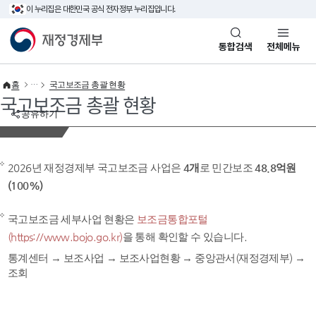
이 누리집은 대한민국 공식 전자정부 누리집입니다.
바로가기 메뉴
재정경제부(www.mofe.go.kr)
통합검색
전체메뉴
홈
국고보조금 총괄 현황
국고보조금 총괄 현황
공유하기
2026년 재정경제부 국고보조금 사업은
4개
로 민간보조
48.8억원
(100%)
국고보조금 세부사업 현황은
보조금통합포털
(https://www.bojo.go.kr)
을 통해 확인할 수 있습니다.
통계센터 → 보조사업 → 보조사업현황 → 중앙관서(재정경제부) →
조회