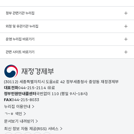
정부 관련기관 누리집
외청 및 유관기관 누리집
운영 누리집 바로가기
관련 사이트 바로가기
(30112) 세종특별자치시 도움6로 42 정부세종청사 중앙동 재정경제부
대표전화
044-215-2114
유료
정부민원안내콜센터
국번없이
110
(평일 9시~18시)
FAX
044-215-8033
누리집 이용안내
ㄱ~ㅎ 색인
문서보기 내려받기
최신 정보 자동 제공(RSS) 서비스