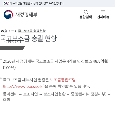
이 누리집은 대한민국 공식 전자정부 누리집입니다.
바로가기 메뉴
재정경제부(www.mofe.go.kr)
통합검색
전체메뉴
홈
국고보조금 총괄 현황
국고보조금 총괄 현황
공유하기
2026년 재정경제부 국고보조금 사업은
4개
로 민간보조
48.8억원
(100%)
국고보조금 세부사업 현황은
보조금통합포털
(https://www.bojo.go.kr)
을 통해 확인할 수 있습니다.
통계센터 → 보조사업 → 보조사업현황 → 중앙관서(재정경제부) →
조회