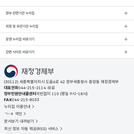
정부 관련기관 누리집
외청 및 유관기관 누리집
운영 누리집 바로가기
관련 사이트 바로가기
(30112) 세종특별자치시 도움6로 42 정부세종청사 중앙동 재정경제부
대표전화
044-215-2114
유료
정부민원안내콜센터
국번없이
110
(평일 9시~18시)
FAX
044-215-8033
누리집 이용안내
ㄱ~ㅎ 색인
문서보기 내려받기
최신 정보 자동 제공(RSS) 서비스