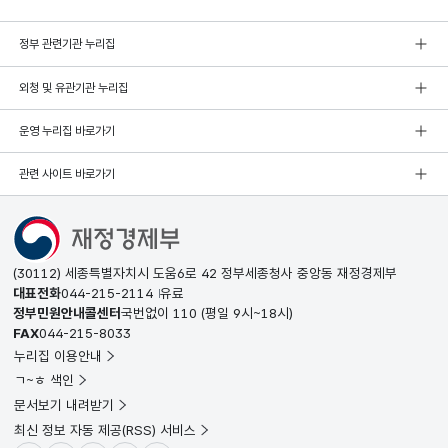
정부 관련기관 누리집
외청 및 유관기관 누리집
운영 누리집 바로가기
관련 사이트 바로가기
(30112) 세종특별자치시 도움6로 42 정부세종청사 중앙동 재정경제부
대표전화
044-215-2114
유료
정부민원안내콜센터
국번없이
110
(평일 9시~18시)
FAX
044-215-8033
누리집 이용안내
ㄱ~ㅎ 색인
문서보기 내려받기
최신 정보 자동 제공(RSS) 서비스