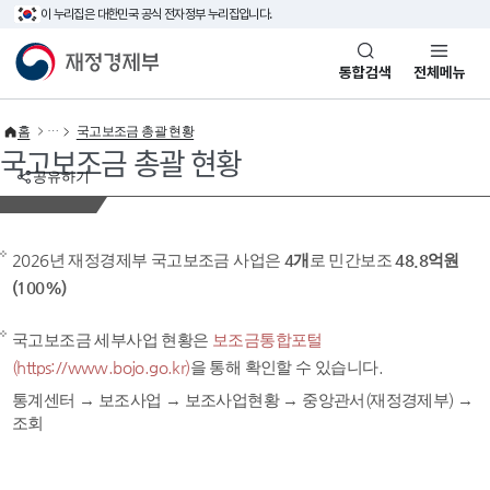
이 누리집은 대한민국 공식 전자정부 누리집입니다.
바로가기 메뉴
재정경제부(www.mofe.go.kr)
통합검색
전체메뉴
홈
국고보조금 총괄 현황
국고보조금 총괄 현황
공유하기
2026년 재정경제부 국고보조금 사업은
4개
로 민간보조
48.8억원
(100%)
국고보조금 세부사업 현황은
보조금통합포털
(https://www.bojo.go.kr)
을 통해 확인할 수 있습니다.
통계센터 → 보조사업 → 보조사업현황 → 중앙관서(재정경제부) →
조회