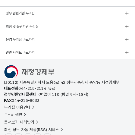
정부 관련기관 누리집
외청 및 유관기관 누리집
운영 누리집 바로가기
관련 사이트 바로가기
(30112) 세종특별자치시 도움6로 42 정부세종청사 중앙동 재정경제부
대표전화
044-215-2114
유료
정부민원안내콜센터
국번없이
110
(평일 9시~18시)
FAX
044-215-8033
누리집 이용안내
ㄱ~ㅎ 색인
문서보기 내려받기
최신 정보 자동 제공(RSS) 서비스