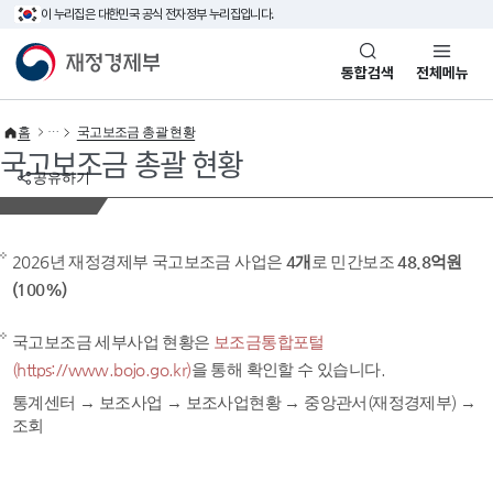
이 누리집은 대한민국 공식 전자정부 누리집입니다.
바로가기 메뉴
재정경제부(www.mofe.go.kr)
통합검색
전체메뉴
홈
국고보조금 총괄 현황
국고보조금 총괄 현황
공유하기
2026년 재정경제부 국고보조금 사업은
4개
로 민간보조
48.8억원
(100%)
국고보조금 세부사업 현황은
보조금통합포털
(https://www.bojo.go.kr)
을 통해 확인할 수 있습니다.
통계센터 → 보조사업 → 보조사업현황 → 중앙관서(재정경제부) →
조회