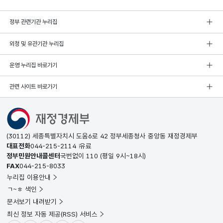
정부 관련기관 누리집
외청 및 유관기관 누리집
운영 누리집 바로가기
관련 사이트 바로가기
(30112) 세종특별자치시 도움6로 42 정부세종청사 중앙동 재정경제부
대표전화
044-215-2114
유료
정부민원안내콜센터
국번없이
110
(평일 9시~18시)
FAX
044-215-8033
누리집 이용안내
ㄱ~ㅎ 색인
문서보기 내려받기
최신 정보 자동 제공(RSS) 서비스