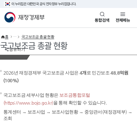
이 누리집은 대한민국 공식 전자정부 누리집입니다.
바로가기 메뉴
재정경제부(www.mofe.go.kr)
통합검색
전체메뉴
홈
국고보조금 총괄 현황
국고보조금 총괄 현황
공유하기
2026년 재정경제부 국고보조금 사업은
4개
로 민간보조
48.8억원
(100%)
국고보조금 세부사업 현황은
보조금통합포털
(https://www.bojo.go.kr)
을 통해 확인할 수 있습니다.
통계센터 → 보조사업 → 보조사업현황 → 중앙관서(재정경제부) →
조회