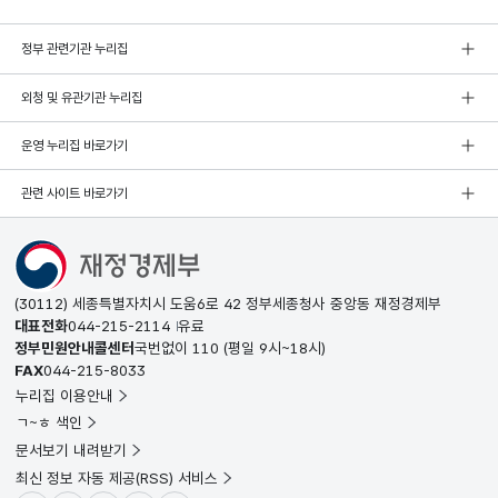
정부 관련기관 누리집
외청 및 유관기관 누리집
운영 누리집 바로가기
관련 사이트 바로가기
(30112) 세종특별자치시 도움6로 42 정부세종청사 중앙동 재정경제부
대표전화
044-215-2114
유료
정부민원안내콜센터
국번없이
110
(평일 9시~18시)
FAX
044-215-8033
누리집 이용안내
ㄱ~ㅎ 색인
문서보기 내려받기
최신 정보 자동 제공(RSS) 서비스