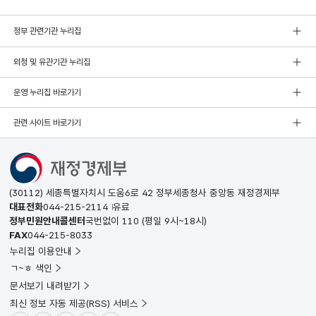
정부 관련기관 누리집
외청 및 유관기관 누리집
운영 누리집 바로가기
관련 사이트 바로가기
(30112) 세종특별자치시 도움6로 42 정부세종청사 중앙동 재정경제부
대표전화
044-215-2114
유료
정부민원안내콜센터
국번없이
110
(평일 9시~18시)
FAX
044-215-8033
누리집 이용안내
ㄱ~ㅎ 색인
문서보기 내려받기
최신 정보 자동 제공(RSS) 서비스