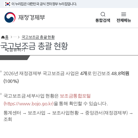
이 누리집은 대한민국 공식 전자정부 누리집입니다.
바로가기 메뉴
재정경제부(www.mofe.go.kr)
통합검색
전체메뉴
홈
국고보조금 총괄 현황
국고보조금 총괄 현황
공유하기
2026년 재정경제부 국고보조금 사업은
4개
로 민간보조
48.8억원
(100%)
국고보조금 세부사업 현황은
보조금통합포털
(https://www.bojo.go.kr)
을 통해 확인할 수 있습니다.
통계센터 → 보조사업 → 보조사업현황 → 중앙관서(재정경제부) →
조회