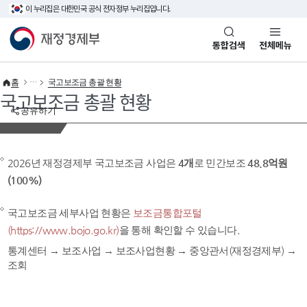
이 누리집은 대한민국 공식 전자정부 누리집입니다.
바로가기 메뉴
재정경제부(www.mofe.go.kr)
통합검색
전체메뉴
홈
국고보조금 총괄 현황
국고보조금 총괄 현황
공유하기
2026년 재정경제부 국고보조금 사업은
4개
로 민간보조
48.8억원
(100%)
국고보조금 세부사업 현황은
보조금통합포털
(https://www.bojo.go.kr)
을 통해 확인할 수 있습니다.
통계센터 → 보조사업 → 보조사업현황 → 중앙관서(재정경제부) →
조회