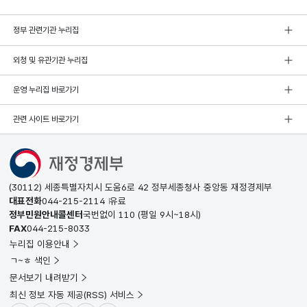
정부 관련기관 누리집
외청 및 유관기관 누리집
운영 누리집 바로가기
관련 사이트 바로가기
(30112) 세종특별자치시 도움6로 42 정부세종청사 중앙동 재정경제부
대표전화
044-215-2114
유료
정부민원안내콜센터
국번없이
110
(평일 9시~18시)
FAX
044-215-8033
누리집 이용안내
ㄱ~ㅎ 색인
문서보기 내려받기
최신 정보 자동 제공(RSS) 서비스