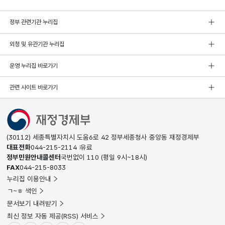
정부 관련기관 누리집
외청 및 유관기관 누리집
운영 누리집 바로가기
관련 사이트 바로가기
(30112) 세종특별자치시 도움6로 42 정부세종청사 중앙동 재정경제부
대표전화
044-215-2114
유료
정부민원안내콜센터
국번없이
110
(평일 9시~18시)
FAX
044-215-8033
누리집 이용안내
ㄱ~ㅎ 색인
문서보기 내려받기
최신 정보 자동 제공(RSS) 서비스