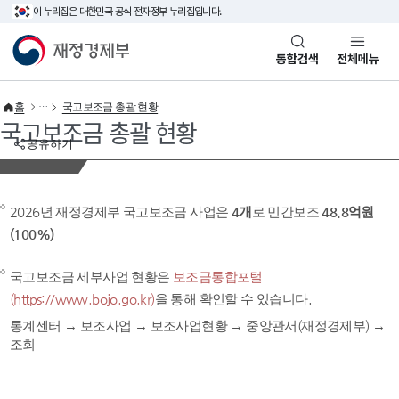
이 누리집은 대한민국 공식 전자정부 누리집입니다.
바로가기 메뉴
재정경제부(www.mofe.go.kr)
통합검색
전체메뉴
홈
국고보조금 총괄 현황
국고보조금 총괄 현황
공유하기
2026년 재정경제부 국고보조금 사업은
4개
로 민간보조
48.8억원
(100%)
국고보조금 세부사업 현황은
보조금통합포털
(https://www.bojo.go.kr)
을 통해 확인할 수 있습니다.
통계센터 → 보조사업 → 보조사업현황 → 중앙관서(재정경제부) →
조회