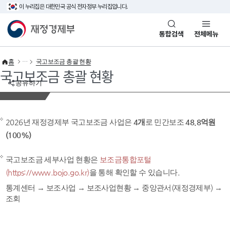
이 누리집은 대한민국 공식 전자정부 누리집입니다.
바로가기 메뉴
재정경제부(www.mofe.go.kr)
통합검색
전체메뉴
홈
국고보조금 총괄 현황
국고보조금 총괄 현황
공유하기
2026년 재정경제부 국고보조금 사업은
4개
로 민간보조
48.8억원
(100%)
국고보조금 세부사업 현황은
보조금통합포털
(https://www.bojo.go.kr)
을 통해 확인할 수 있습니다.
통계센터 → 보조사업 → 보조사업현황 → 중앙관서(재정경제부) →
조회