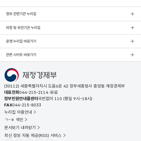
정부 관련기관 누리집
외청 및 유관기관 누리집
운영 누리집 바로가기
관련 사이트 바로가기
(30112) 세종특별자치시 도움6로 42 정부세종청사 중앙동 재정경제부
대표전화
044-215-2114
유료
정부민원안내콜센터
국번없이
110
(평일 9시~18시)
FAX
044-215-8033
누리집 이용안내
ㄱ~ㅎ 색인
문서보기 내려받기
최신 정보 자동 제공(RSS) 서비스