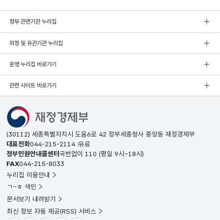
정부 관련기관 누리집
외청 및 유관기관 누리집
운영 누리집 바로가기
관련 사이트 바로가기
(30112) 세종특별자치시 도움6로 42 정부세종청사 중앙동 재정경제부
대표전화
044-215-2114
유료
정부민원안내콜센터
국번없이
110
(평일 9시~18시)
FAX
044-215-8033
누리집 이용안내
ㄱ~ㅎ 색인
문서보기 내려받기
최신 정보 자동 제공(RSS) 서비스