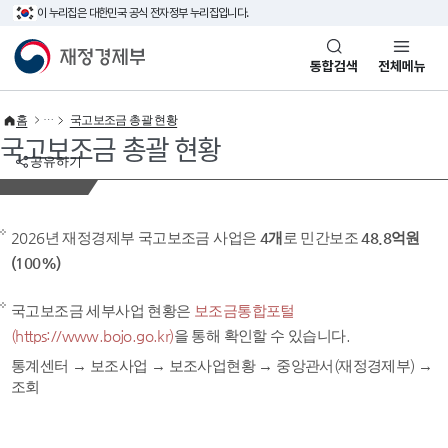
이 누리집은 대한민국 공식 전자정부 누리집입니다.
바로가기 메뉴
재정경제부(www.mofe.go.kr)
통합검색
전체메뉴
홈
국고보조금 총괄 현황
국고보조금 총괄 현황
공유하기
2026년 재정경제부 국고보조금 사업은
4개
로 민간보조
48.8억원
(100%)
국고보조금 세부사업 현황은
보조금통합포털
(https://www.bojo.go.kr)
을 통해 확인할 수 있습니다.
통계센터 → 보조사업 → 보조사업현황 → 중앙관서(재정경제부) →
조회