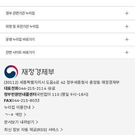
정부 관련기관 누리집
외청 및 유관기관 누리집
운영 누리집 바로가기
관련 사이트 바로가기
(30112) 세종특별자치시 도움6로 42 정부세종청사 중앙동 재정경제부
대표전화
044-215-2114
유료
정부민원안내콜센터
국번없이
110
(평일 9시~18시)
FAX
044-215-8033
누리집 이용안내
ㄱ~ㅎ 색인
문서보기 내려받기
최신 정보 자동 제공(RSS) 서비스