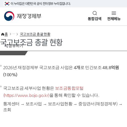
이 누리집은 대한민국 공식 전자정부 누리집입니다.
바로가기 메뉴
재정경제부(www.mofe.go.kr)
통합검색
전체메뉴
홈
국고보조금 총괄 현황
국고보조금 총괄 현황
공유하기
2026년 재정경제부 국고보조금 사업은
4개
로 민간보조
48.8억원
(100%)
국고보조금 세부사업 현황은
보조금통합포털
(https://www.bojo.go.kr)
을 통해 확인할 수 있습니다.
통계센터 → 보조사업 → 보조사업현황 → 중앙관서(재정경제부) →
조회