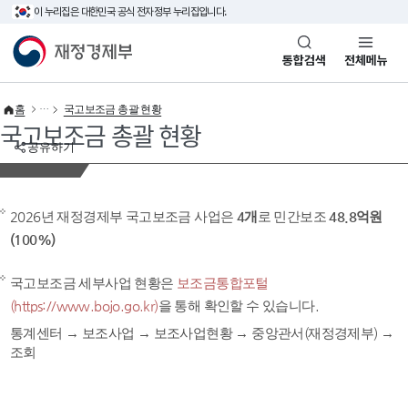
이 누리집은 대한민국 공식 전자정부 누리집입니다.
바로가기 메뉴
재정경제부(www.mofe.go.kr)
통합검색
전체메뉴
홈
국고보조금 총괄 현황
국고보조금 총괄 현황
공유하기
2026년 재정경제부 국고보조금 사업은
4개
로 민간보조
48.8억원
(100%)
국고보조금 세부사업 현황은
보조금통합포털
(https://www.bojo.go.kr)
을 통해 확인할 수 있습니다.
통계센터 → 보조사업 → 보조사업현황 → 중앙관서(재정경제부) →
조회