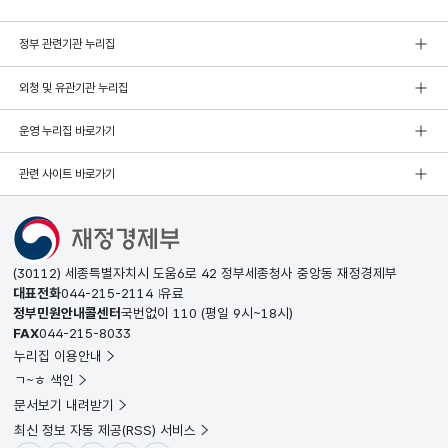
정부 관련기관 누리집
외청 및 유관기관 누리집
운영 누리집 바로가기
관련 사이트 바로가기
(30112) 세종특별자치시 도움6로 42 정부세종청사 중앙동 재정경제부
대표전화
044-215-2114
유료
정부민원안내콜센터
국번없이
110
(평일 9시~18시)
FAX
044-215-8033
누리집 이용안내
ㄱ~ㅎ 색인
문서보기 내려받기
최신 정보 자동 제공(RSS) 서비스