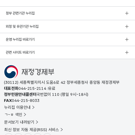
정부 관련기관 누리집
외청 및 유관기관 누리집
운영 누리집 바로가기
관련 사이트 바로가기
(30112) 세종특별자치시 도움6로 42 정부세종청사 중앙동 재정경제부
대표전화
044-215-2114
유료
정부민원안내콜센터
국번없이
110
(평일 9시~18시)
FAX
044-215-8033
누리집 이용안내
ㄱ~ㅎ 색인
문서보기 내려받기
최신 정보 자동 제공(RSS) 서비스