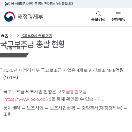
이 누리집은 대한민국 공식 전자정부 누리집입니다.
바로가기 메뉴
재정경제부(www.mofe.go.kr)
통합검색
전체메뉴
홈
국고보조금 총괄 현황
국고보조금 총괄 현황
공유하기
2026년 재정경제부 국고보조금 사업은
4개
로 민간보조
48.8억원
(100%)
국고보조금 세부사업 현황은
보조금통합포털
(https://www.bojo.go.kr)
을 통해 확인할 수 있습니다.
통계센터 → 보조사업 → 보조사업현황 → 중앙관서(재정경제부) →
조회