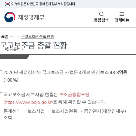
이 누리집은 대한민국 공식 전자정부 누리집입니다.
바로가기 메뉴
재정경제부(www.mofe.go.kr)
통합검색
전체메뉴
홈
국고보조금 총괄 현황
국고보조금 총괄 현황
공유하기
2026년 재정경제부 국고보조금 사업은
4개
로 민간보조
48.8억원
(100%)
국고보조금 세부사업 현황은
보조금통합포털
(https://www.bojo.go.kr)
을 통해 확인할 수 있습니다.
통계센터 → 보조사업 → 보조사업현황 → 중앙관서(재정경제부) →
조회