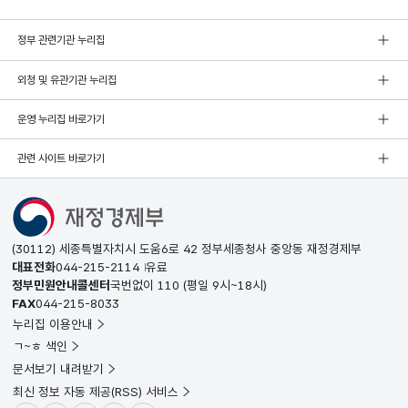
정부 관련기관 누리집
외청 및 유관기관 누리집
운영 누리집 바로가기
관련 사이트 바로가기
(30112) 세종특별자치시 도움6로 42 정부세종청사 중앙동 재정경제부
대표전화
044-215-2114
유료
정부민원안내콜센터
국번없이
110
(평일 9시~18시)
FAX
044-215-8033
누리집 이용안내
ㄱ~ㅎ 색인
문서보기 내려받기
최신 정보 자동 제공(RSS) 서비스