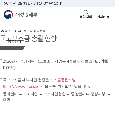
이 누리집은 대한민국 공식 전자정부 누리집입니다.
바로가기 메뉴
재정경제부(www.mofe.go.kr)
통합검색
전체메뉴
홈
국고보조금 총괄 현황
국고보조금 총괄 현황
공유하기
2026년 재정경제부 국고보조금 사업은
4개
로 민간보조
48.8억원
(100%)
국고보조금 세부사업 현황은
보조금통합포털
(https://www.bojo.go.kr)
을 통해 확인할 수 있습니다.
통계센터 → 보조사업 → 보조사업현황 → 중앙관서(재정경제부) →
조회