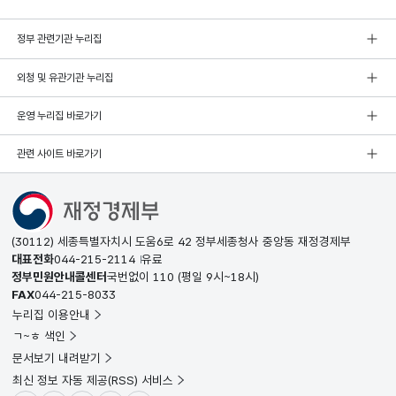
정부 관련기관 누리집
외청 및 유관기관 누리집
운영 누리집 바로가기
관련 사이트 바로가기
(30112) 세종특별자치시 도움6로 42 정부세종청사 중앙동 재정경제부
대표전화
044-215-2114
유료
정부민원안내콜센터
국번없이
110
(평일 9시~18시)
FAX
044-215-8033
누리집 이용안내
ㄱ~ㅎ 색인
문서보기 내려받기
최신 정보 자동 제공(RSS) 서비스