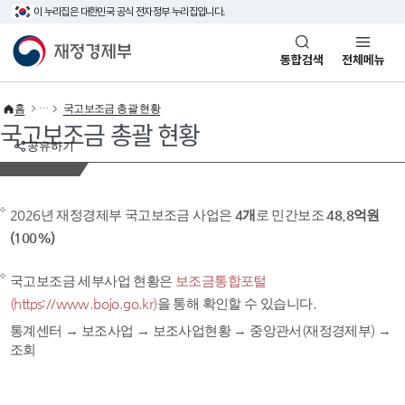
이 누리집은 대한민국 공식 전자정부 누리집입니다.
바로가기 메뉴
재정경제부(www.mofe.go.kr)
통합검색
전체메뉴
홈
국고보조금 총괄 현황
국고보조금 총괄 현황
공유하기
2026년 재정경제부 국고보조금 사업은
4개
로 민간보조
48.8억원
(100%)
국고보조금 세부사업 현황은
보조금통합포털
(https://www.bojo.go.kr)
을 통해 확인할 수 있습니다.
통계센터 → 보조사업 → 보조사업현황 → 중앙관서(재정경제부) →
조회