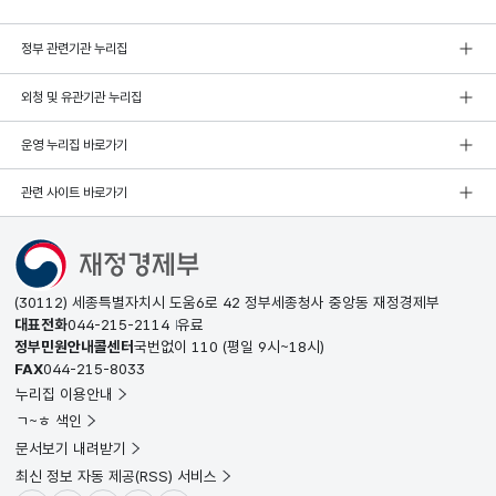
정부 관련기관 누리집
외청 및 유관기관 누리집
운영 누리집 바로가기
관련 사이트 바로가기
(30112) 세종특별자치시 도움6로 42 정부세종청사 중앙동 재정경제부
대표전화
044-215-2114
유료
정부민원안내콜센터
국번없이
110
(평일 9시~18시)
FAX
044-215-8033
누리집 이용안내
ㄱ~ㅎ 색인
문서보기 내려받기
최신 정보 자동 제공(RSS) 서비스