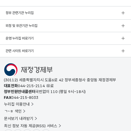
정부 관련기관 누리집
외청 및 유관기관 누리집
운영 누리집 바로가기
관련 사이트 바로가기
(30112) 세종특별자치시 도움6로 42 정부세종청사 중앙동 재정경제부
대표전화
044-215-2114
유료
정부민원안내콜센터
국번없이
110
(평일 9시~18시)
FAX
044-215-8033
누리집 이용안내
ㄱ~ㅎ 색인
문서보기 내려받기
최신 정보 자동 제공(RSS) 서비스