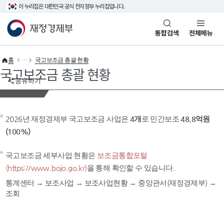
이 누리집은 대한민국 공식 전자정부 누리집입니다.
바로가기 메뉴
재정경제부(www.mofe.go.kr)
통합검색
전체메뉴
홈
국고보조금 총괄 현황
국고보조금 총괄 현황
공유하기
2026년 재정경제부 국고보조금 사업은
4개
로 민간보조
48.8억원
(100%)
국고보조금 세부사업 현황은
보조금통합포털
(https://www.bojo.go.kr)
을 통해 확인할 수 있습니다.
통계센터 → 보조사업 → 보조사업현황 → 중앙관서(재정경제부) →
조회