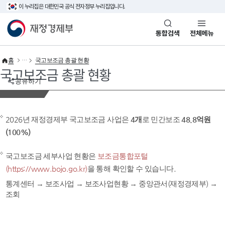
이 누리집은 대한민국 공식 전자정부 누리집입니다.
바로가기 메뉴
재정경제부(www.mofe.go.kr)
통합검색
전체메뉴
홈
국고보조금 총괄 현황
국고보조금 총괄 현황
공유하기
2026년 재정경제부 국고보조금 사업은
4개
로 민간보조
48.8억원
(100%)
국고보조금 세부사업 현황은
보조금통합포털
(https://www.bojo.go.kr)
을 통해 확인할 수 있습니다.
통계센터 → 보조사업 → 보조사업현황 → 중앙관서(재정경제부) →
조회