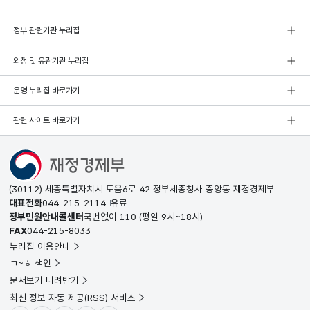
정부 관련기관 누리집
외청 및 유관기관 누리집
운영 누리집 바로가기
관련 사이트 바로가기
(30112) 세종특별자치시 도움6로 42 정부세종청사 중앙동 재정경제부
대표전화
044-215-2114
유료
정부민원안내콜센터
국번없이
110
(평일 9시~18시)
FAX
044-215-8033
누리집 이용안내
ㄱ~ㅎ 색인
문서보기 내려받기
최신 정보 자동 제공(RSS) 서비스