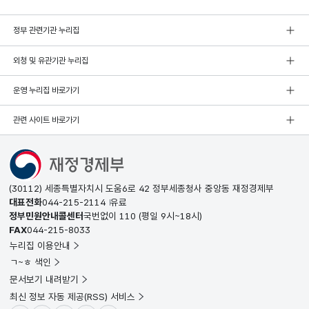
정부 관련기관 누리집
외청 및 유관기관 누리집
운영 누리집 바로가기
관련 사이트 바로가기
(30112) 세종특별자치시 도움6로 42 정부세종청사 중앙동 재정경제부
대표전화
044-215-2114
유료
정부민원안내콜센터
국번없이
110
(평일 9시~18시)
FAX
044-215-8033
누리집 이용안내
ㄱ~ㅎ 색인
문서보기 내려받기
최신 정보 자동 제공(RSS) 서비스