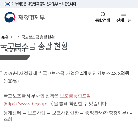
이 누리집은 대한민국 공식 전자정부 누리집입니다.
바로가기 메뉴
재정경제부(www.mofe.go.kr)
통합검색
전체메뉴
홈
국고보조금 총괄 현황
국고보조금 총괄 현황
공유하기
2026년 재정경제부 국고보조금 사업은
4개
로 민간보조
48.8억원
(100%)
국고보조금 세부사업 현황은
보조금통합포털
(https://www.bojo.go.kr)
을 통해 확인할 수 있습니다.
통계센터 → 보조사업 → 보조사업현황 → 중앙관서(재정경제부) →
조회