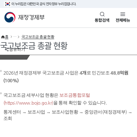
이 누리집은 대한민국 공식 전자정부 누리집입니다.
바로가기 메뉴
재정경제부(www.mofe.go.kr)
통합검색
전체메뉴
홈
국고보조금 총괄 현황
국고보조금 총괄 현황
공유하기
2026년 재정경제부 국고보조금 사업은
4개
로 민간보조
48.8억원
(100%)
국고보조금 세부사업 현황은
보조금통합포털
(https://www.bojo.go.kr)
을 통해 확인할 수 있습니다.
통계센터 → 보조사업 → 보조사업현황 → 중앙관서(재정경제부) →
조회