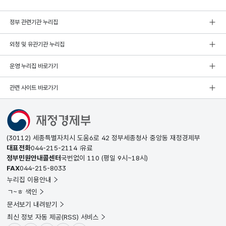
정부 관련기관 누리집
외청 및 유관기관 누리집
운영 누리집 바로가기
관련 사이트 바로가기
(30112) 세종특별자치시 도움6로 42 정부세종청사 중앙동 재정경제부
대표전화
044-215-2114
유료
정부민원안내콜센터
국번없이
110
(평일 9시~18시)
FAX
044-215-8033
누리집 이용안내
ㄱ~ㅎ 색인
문서보기 내려받기
최신 정보 자동 제공(RSS) 서비스