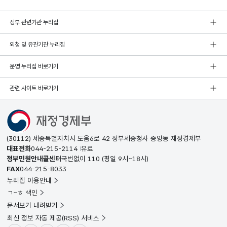
정부 관련기관 누리집
외청 및 유관기관 누리집
운영 누리집 바로가기
관련 사이트 바로가기
(30112) 세종특별자치시 도움6로 42 정부세종청사 중앙동 재정경제부
대표전화
044-215-2114
유료
정부민원안내콜센터
국번없이
110
(평일 9시~18시)
FAX
044-215-8033
누리집 이용안내
ㄱ~ㅎ 색인
문서보기 내려받기
최신 정보 자동 제공(RSS) 서비스