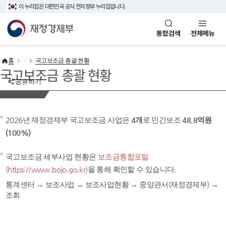
이 누리집은 대한민국 공식 전자정부 누리집입니다.
바로가기 메뉴
재정경제부(www.mofe.go.kr)
통합검색
전체메뉴
홈
국고보조금 총괄 현황
국고보조금 총괄 현황
공유하기
2026년 재정경제부 국고보조금 사업은
4개
로 민간보조
48.8억원
(100%)
국고보조금 세부사업 현황은
보조금통합포털
(https://www.bojo.go.kr)
을 통해 확인할 수 있습니다.
통계센터 → 보조사업 → 보조사업현황 → 중앙관서(재정경제부) →
조회