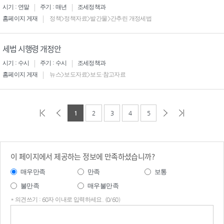
시기 : 연말
주기 : 매년
조세정책과
홈페이지 게재
정책>정책자료>발간물>간추린 개정세법
세법 시행령 개정안
시기 : 수시
주기 : 수시
조세정책과
홈페이지 게재
뉴스>보도자료>보도·참고자료
1
2
3
4
5
이 페이지에서 제공하는 정보에 만족하셨습니까?
매우만족
만족
보통
불만족
매우불만족
* 의견쓰기 : 60자 이내로 입력하세요. (0/60)
의견
쓰기