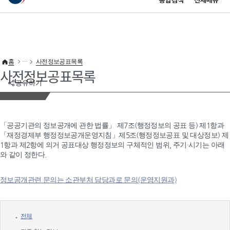
통합검색
전체메뉴
이 누리집은 대한민국 공식 전자정부 누리집입니다.
바로가기 메뉴
홈
사전정보공표목록
사전정보공표목록
공유하기
「공공기관의 정보공개에 관한 법률」 제7조(행정정보의 공표 등) 제1항과
「재정경제부 행정정보공개운영지침」제5조(행정정보공표 및 대상정보) 제
1항과 제2항에 의거 공표대상 행정정보의 구체적인 범위, 주기·시기는 아래
와 같이 정한다.
정보공개관련 문의는 소관부처 담당과로 문의(운영지원과)
전체