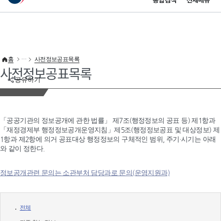
통합검색
전체메뉴
이 누리집은 대한민국 공식 전자정부 누리집입니다.
바로가기 메뉴
홈
사전정보공표목록
사전정보공표목록
공유하기
「공공기관의 정보공개에 관한 법률」 제7조(행정정보의 공표 등) 제1항과
「재정경제부 행정정보공개운영지침」제5조(행정정보공표 및 대상정보) 제
1항과 제2항에 의거 공표대상 행정정보의 구체적인 범위, 주기·시기는 아래
와 같이 정한다.
정보공개관련 문의는 소관부처 담당과로 문의(운영지원과)
전체