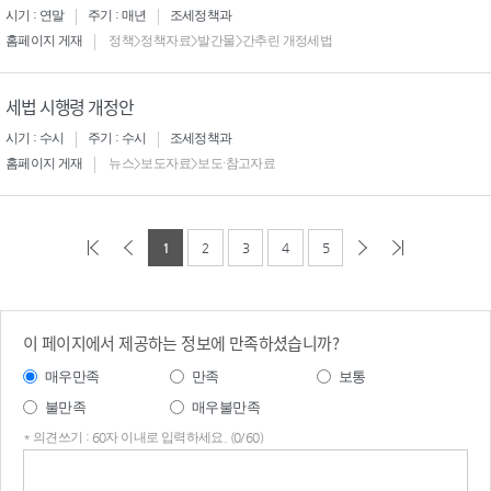
시기 : 연말
주기 : 매년
조세정책과
홈페이지 게재
정책>정책자료>발간물>간추린 개정세법
세법 시행령 개정안
시기 : 수시
주기 : 수시
조세정책과
홈페이지 게재
뉴스>보도자료>보도·참고자료
1
2
3
4
5
이 페이지에서 제공하는 정보에 만족하셨습니까?
매우만족
만족
보통
불만족
매우불만족
* 의견쓰기 : 60자 이내로 입력하세요. (0/60)
의견
쓰기