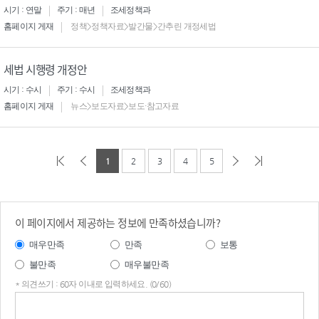
시기 : 연말
주기 : 매년
조세정책과
홈페이지 게재
정책>정책자료>발간물>간추린 개정세법
세법 시행령 개정안
시기 : 수시
주기 : 수시
조세정책과
홈페이지 게재
뉴스>보도자료>보도·참고자료
1
2
3
4
5
이 페이지에서 제공하는 정보에 만족하셨습니까?
매우만족
만족
보통
불만족
매우불만족
* 의견쓰기 : 60자 이내로 입력하세요. (0/60)
의견
쓰기