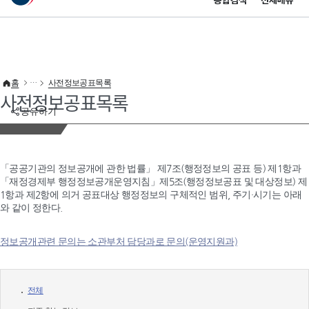
통합검색
전체메뉴
이 누리집은 대한민국 공식 전자정부 누리집입니다.
바로가기 메뉴
홈
사전정보공표목록
사전정보공표목록
공유하기
「공공기관의 정보공개에 관한 법률」 제7조(행정정보의 공표 등) 제1항과
「재정경제부 행정정보공개운영지침」제5조(행정정보공표 및 대상정보) 제
1항과 제2항에 의거 공표대상 행정정보의 구체적인 범위, 주기·시기는 아래
와 같이 정한다.
정보공개관련 문의는 소관부처 담당과로 문의(운영지원과)
전체