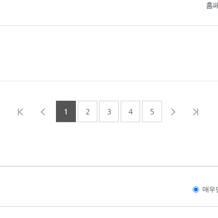
홈
1
2
3
4
5
매우