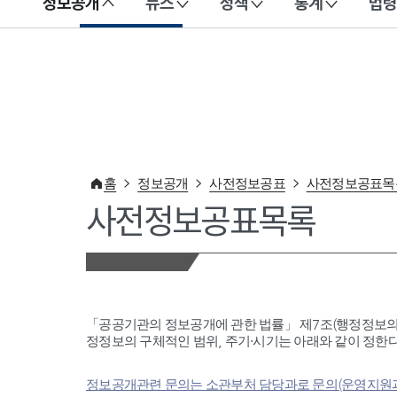
정보공개
뉴스
정책
통계
법령
이 누리집은 대한민국 공식 전자정부 누리집입니다.
홈
정보공개
사전정보공표
사전정보공표목
사전정보공표목록
「공공기관의 정보공개에 관한 법률」 제7조(행정정보의
정정보의 구체적인 범위, 주기·시기는 아래와 같이 정한다
정보공개관련 문의는 소관부처 담당과로 문의(운영지원