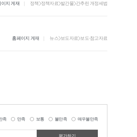
페이지 게재
정책>정책자료>발간물>간추린 개정세법
홈페이지 게재
뉴스>보도자료>보도·참고자료
만족
만족
보통
불만족
매우불만족