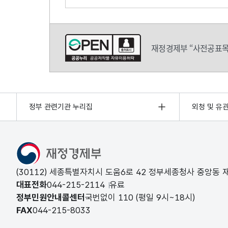
의견쓰기
재정경제부 “사전공표목
정부 관련기관 누리집
외청 및 유
(30112) 세종특별자치시 도움6로 42 정부세종청사 중앙동
대표전화
044-215-2114
유료
정부민원안내콜센터
국번없이
110
(평일 9시~18시)
FAX
044-215-8033