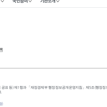
국민참여
기관소개
록
 공표 등) 제1항과 「재정경제부 행정정보공개운영지침」제5조(행정정보공
.
과)