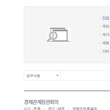
전체
국민
국가
국회
기타
업무내용
경제관계장관회의
시기 : 주중
주기 : 매주
정책조정총괄과