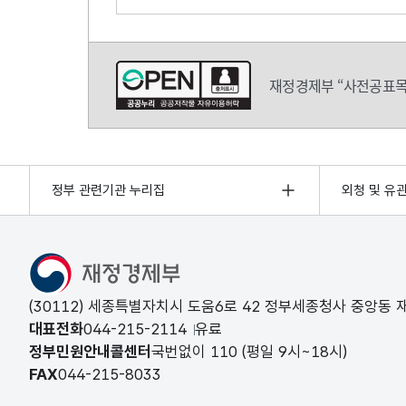
의견쓰기
재정경제부 “사전공표목
정부 관련기관 누리집
외청 및 유
(30112) 세종특별자치시 도움6로 42 정부세종청사 중앙동
대표전화
044-215-2114
유료
정부민원안내콜센터
국번없이
110
(평일 9시~18시)
FAX
044-215-8033