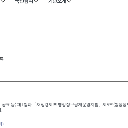
국민참여
기관소개
록
 공표 등) 제1항과 「재정경제부 행정정보공개운영지침」제5조(행정정보공
.
과)