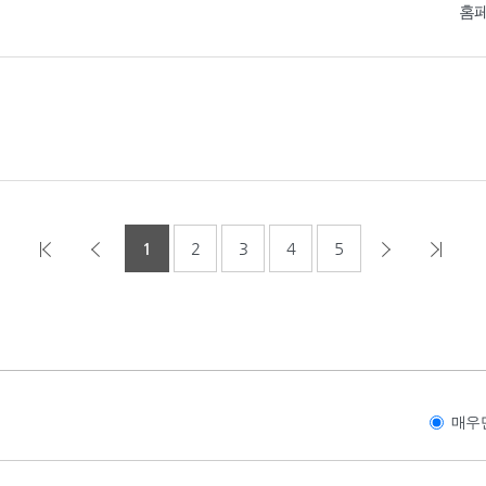
홈
1
2
3
4
5
매우