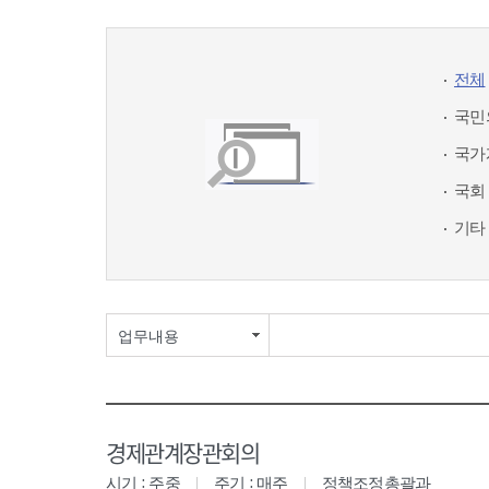
전체
국민
국가
국회
기타
업무내용
경제관계장관회의
시기 : 주중
주기 : 매주
정책조정총괄과