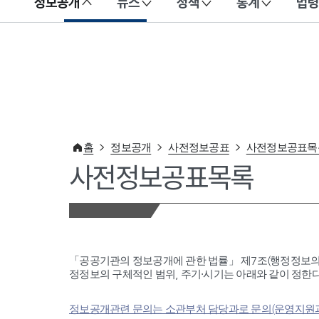
정보공개
뉴스
정책
통계
법령
이 누리집은 대한민국 공식 전자정부 누리집입니다.
홈
정보공개
사전정보공표
사전정보공표목
사전정보공표목록
「공공기관의 정보공개에 관한 법률」 제7조(행정정보의
정정보의 구체적인 범위, 주기·시기는 아래와 같이 정한다
정보공개관련 문의는 소관부처 담당과로 문의(운영지원