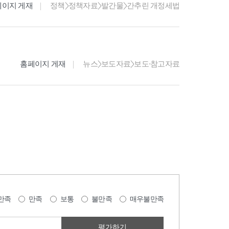
페이지 게재
정책>정책자료>발간물>간추린 개정세법
홈페이지 게재
뉴스>보도자료>보도·참고자료
만족
만족
보통
불만족
매우불만족