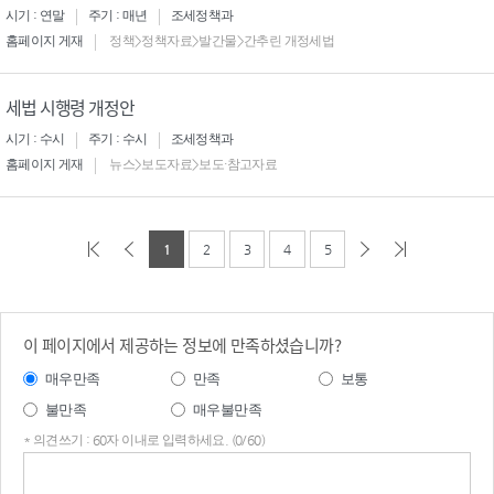
시기 : 연말
주기 : 매년
조세정책과
홈페이지 게재
정책>정책자료>발간물>간추린 개정세법
세법 시행령 개정안
시기 : 수시
주기 : 수시
조세정책과
홈페이지 게재
뉴스>보도자료>보도·참고자료
1
2
3
4
5
이 페이지에서 제공하는 정보에 만족하셨습니까?
매우만족
만족
보통
불만족
매우불만족
* 의견쓰기 : 60자 이내로 입력하세요. (0/60)
의견
쓰기