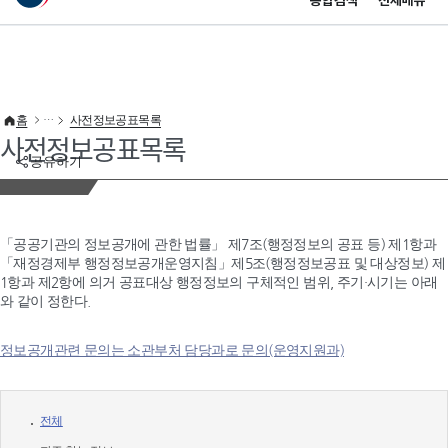
통합검색
전체메뉴
이 누리집은 대한민국 공식 전자정부 누리집입니다.
바로가기 메뉴
홈
사전정보공표목록
사전정보공표목록
공유하기
「공공기관의 정보공개에 관한 법률」 제7조(행정정보의 공표 등) 제1항과
「재정경제부 행정정보공개운영지침」제5조(행정정보공표 및 대상정보) 제
1항과 제2항에 의거 공표대상 행정정보의 구체적인 범위, 주기·시기는 아래
와 같이 정한다.
정보공개관련 문의는 소관부처 담당과로 문의(운영지원과)
전체