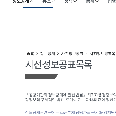
정보공개
뉴스
정책
통계
법령
이 누리집은 대한민국 공식 전자정부 누리집입니다.
홈
정보공개
사전정보공표
사전정보공표목
사전정보공표목록
「공공기관의 정보공개에 관한 법률」 제7조(행정정보의
정정보의 구체적인 범위, 주기·시기는 아래와 같이 정한다
정보공개관련 문의는 소관부처 담당과로 문의(운영지원