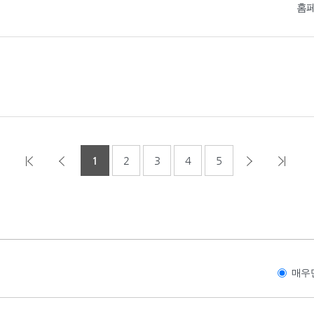
홈
1
2
3
4
5
매우