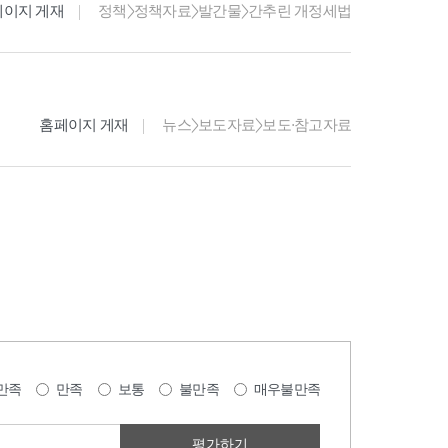
페이지 게재
정책>정책자료>발간물>간추린 개정세법
홈페이지 게재
뉴스>보도자료>보도·참고자료
만족
만족
보통
불만족
매우불만족