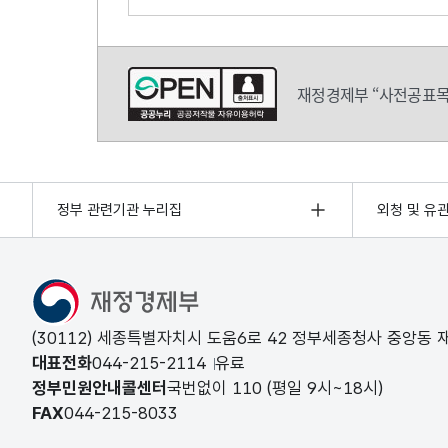
의견쓰기
재정경제부 “사전공표목
정부 관련기관 누리집
외청 및 유
(30112) 세종특별자치시 도움6로 42 정부세종청사 중앙동
대표전화
044-215-2114
유료
정부민원안내콜센터
국번없이
110
(평일 9시~18시)
FAX
044-215-8033