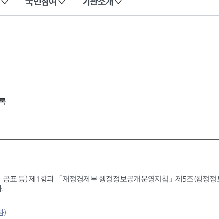
국민참여
기관소개
록
 공표 등) 제1항과 「재정경제부 행정정보공개운영지침」제5조(행정정보공
.
과)