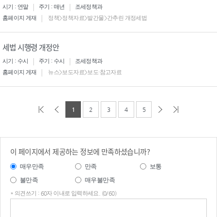
시기 : 연말
주기 : 매년
조세정책과
홈페이지 게재
정책>정책자료>발간물>간추린 개정세법
세법 시행령 개정안
시기 : 수시
주기 : 수시
조세정책과
홈페이지 게재
뉴스>보도자료>보도·참고자료
1
2
3
4
5
이 페이지에서 제공하는 정보에 만족하셨습니까?
매우만족
만족
보통
불만족
매우불만족
* 의견쓰기 : 60자 이내로 입력하세요. (0/60)
의견
쓰기