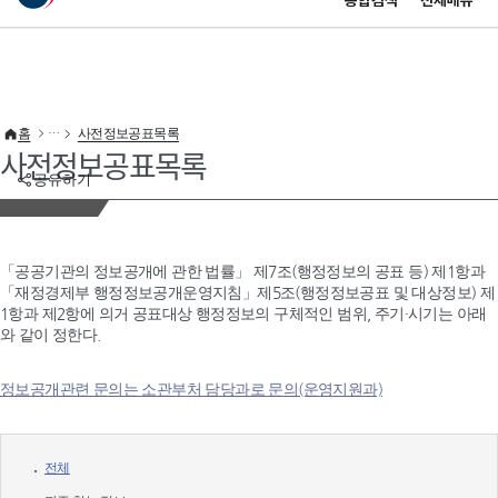
통합검색
전체메뉴
이 누리집은 대한민국 공식 전자정부 누리집입니다.
바로가기 메뉴
홈
사전정보공표목록
사전정보공표목록
공유하기
「공공기관의 정보공개에 관한 법률」 제7조(행정정보의 공표 등) 제1항과
「재정경제부 행정정보공개운영지침」제5조(행정정보공표 및 대상정보) 제
1항과 제2항에 의거 공표대상 행정정보의 구체적인 범위, 주기·시기는 아래
와 같이 정한다.
정보공개관련 문의는 소관부처 담당과로 문의(운영지원과)
전체