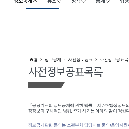
정보공개
뉴스
정책
통계
법령
이 누리집은 대한민국 공식 전자정부 누리집입니다.
홈
정보공개
사전정보공표
사전정보공표목
사전정보공표목록
「공공기관의 정보공개에 관한 법률」 제7조(행정정보의
정정보의 구체적인 범위, 주기·시기는 아래와 같이 정한다
정보공개관련 문의는 소관부처 담당과로 문의(운영지원