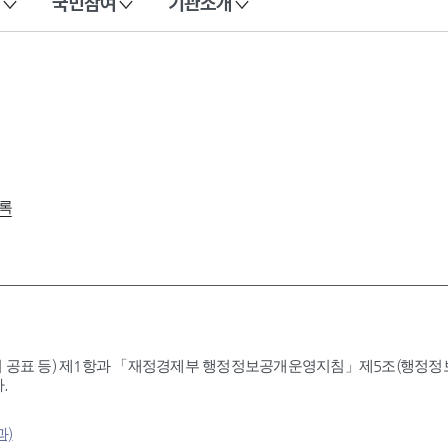
국민참여
기관소개
록
 공표 등) 제1항과 「재정경제부 행정정보공개운영지침」제5조(행정정보공
.
과)