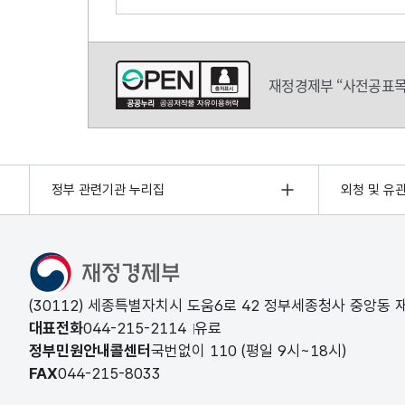
의견쓰기
재정경제부 “사전공표목
정부 관련기관 누리집
외청 및 유
(30112) 세종특별자치시 도움6로 42 정부세종청사 중앙동
대표전화
044-215-2114
유료
정부민원안내콜센터
국번없이
110
(평일 9시~18시)
FAX
044-215-8033