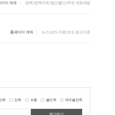
페이지 게재
정책>정책자료>발간물>간추린 개정세법
홈페이지 게재
뉴스>보도자료>보도·참고자료
만족
만족
보통
불만족
매우불만족