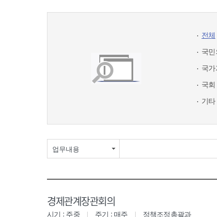
전체
국민
국가
국회
기타
업무내용
경제관계장관회의
시기 : 주중
주기 : 매주
정책조정총괄과