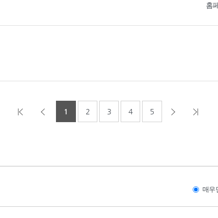
홈
1
2
3
4
5
매우