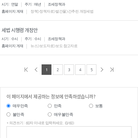
시기 : 연말
주기 : 매년
조세정책과
홈페이지 게재
정책>정책자료>발간물>간추린 개정세법
세법 시행령 개정안
시기 : 수시
주기 : 수시
조세정책과
홈페이지 게재
뉴스>보도자료>보도·참고자료
1
2
3
4
5
이 페이지에서 제공하는 정보에 만족하셨습니까?
매우만족
만족
보통
불만족
매우불만족
* 의견쓰기 : 60자 이내로 입력하세요. (0/60)
의견
쓰기