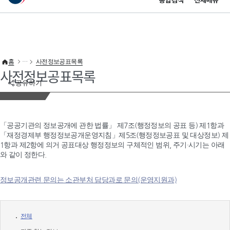
통합검색
전체메뉴
이 누리집은 대한민국 공식 전자정부 누리집입니다.
바로가기 메뉴
홈
사전정보공표목록
사전정보공표목록
공유하기
「공공기관의 정보공개에 관한 법률」 제7조(행정정보의 공표 등) 제1항과
「재정경제부 행정정보공개운영지침」제5조(행정정보공표 및 대상정보) 제
1항과 제2항에 의거 공표대상 행정정보의 구체적인 범위, 주기·시기는 아래
와 같이 정한다.
정보공개관련 문의는 소관부처 담당과로 문의(운영지원과)
전체