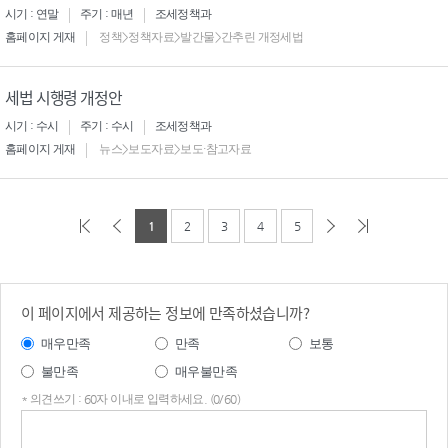
시기 : 연말
주기 : 매년
조세정책과
홈페이지 게재
정책>정책자료>발간물>간추린 개정세법
세법 시행령 개정안
시기 : 수시
주기 : 수시
조세정책과
홈페이지 게재
뉴스>보도자료>보도·참고자료
1
2
3
4
5
이 페이지에서 제공하는 정보에 만족하셨습니까?
매우만족
만족
보통
불만족
매우불만족
* 의견쓰기 : 60자 이내로 입력하세요. (0/60)
의견
쓰기