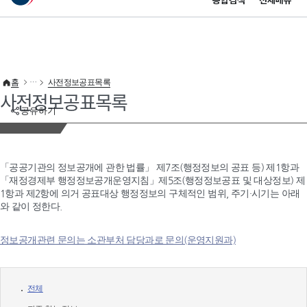
통합검색
전체메뉴
이 누리집은 대한민국 공식 전자정부 누리집입니다.
바로가기 메뉴
홈
사전정보공표목록
사전정보공표목록
공유하기
「공공기관의 정보공개에 관한 법률」 제7조(행정정보의 공표 등) 제1항과
「재정경제부 행정정보공개운영지침」제5조(행정정보공표 및 대상정보) 제
1항과 제2항에 의거 공표대상 행정정보의 구체적인 범위, 주기·시기는 아래
와 같이 정한다.
정보공개관련 문의는 소관부처 담당과로 문의(운영지원과)
전체