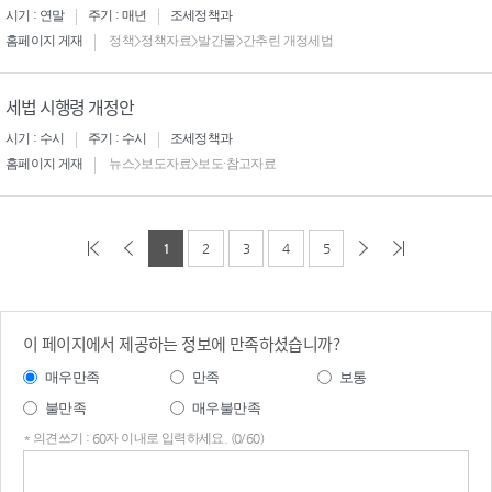
시기 : 연말
주기 : 매년
조세정책과
홈페이지 게재
정책>정책자료>발간물>간추린 개정세법
세법 시행령 개정안
시기 : 수시
주기 : 수시
조세정책과
홈페이지 게재
뉴스>보도자료>보도·참고자료
1
2
3
4
5
이 페이지에서 제공하는 정보에 만족하셨습니까?
매우만족
만족
보통
불만족
매우불만족
* 의견쓰기 : 60자 이내로 입력하세요. (0/60)
의견
쓰기