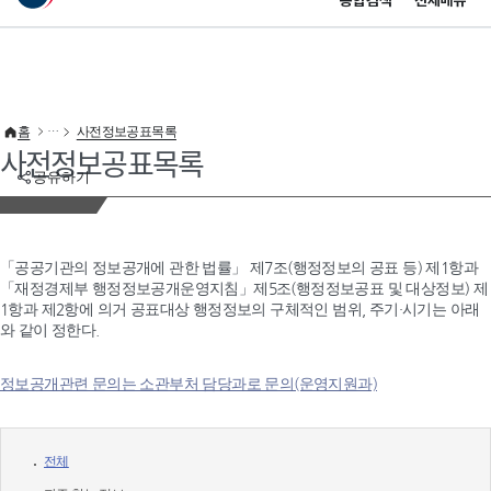
통합검색
전체메뉴
이 누리집은 대한민국 공식 전자정부 누리집입니다.
바로가기 메뉴
홈
사전정보공표목록
사전정보공표목록
공유하기
「공공기관의 정보공개에 관한 법률」 제7조(행정정보의 공표 등) 제1항과
「재정경제부 행정정보공개운영지침」제5조(행정정보공표 및 대상정보) 제
1항과 제2항에 의거 공표대상 행정정보의 구체적인 범위, 주기·시기는 아래
와 같이 정한다.
정보공개관련 문의는 소관부처 담당과로 문의(운영지원과)
전체