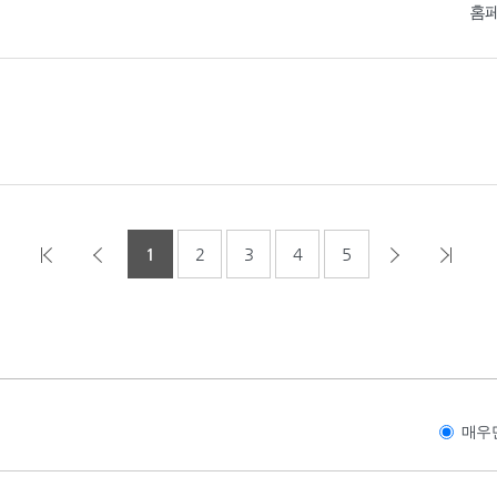
홈
1
2
3
4
5
매우