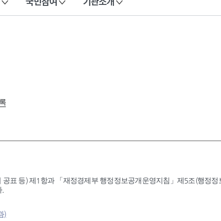
국민참여
기관소개
록
 공표 등) 제1항과 「재정경제부 행정정보공개운영지침」제5조(행정정보공
.
과)