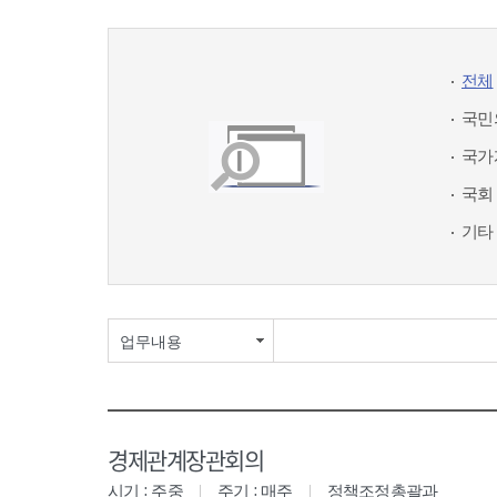
전체
국민
국가
국회
기타
업무내용
경제관계장관회의
시기 : 주중
주기 : 매주
정책조정총괄과