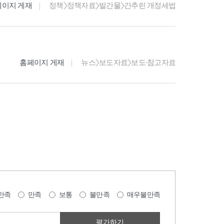
페이지 게재
정책>정책자료>발간물>간추린 개정세법
홈페이지 게재
뉴스>보도자료>보도·참고자료
만족
만족
보통
불만족
매우불만족