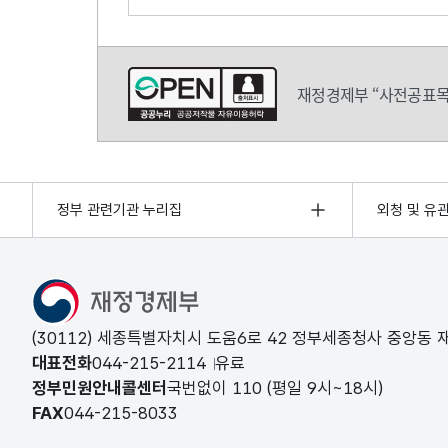
의견쓰기
재정경제부 “사전공표목
정부 관련기관 누리집
외청 및 유
(30112) 세종특별자치시 도움6로 42 정부세종청사 중앙동
대표전화
044-215-2114
유료
정부민원안내콜센터
국번없이
110
(평일 9시~18시)
FAX
044-215-8033