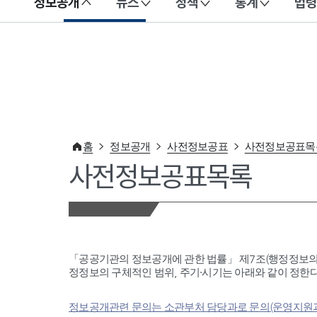
정보공개
뉴스
정책
통계
법령
이 누리집은 대한민국 공식 전자정부 누리집입니다.
홈
정보공개
사전정보공표
사전정보공표목
사전정보공표목록
「공공기관의 정보공개에 관한 법률」 제7조(행정정보의
정정보의 구체적인 범위, 주기·시기는 아래와 같이 정한다
정보공개관련 문의는 소관부처 담당과로 문의(운영지원