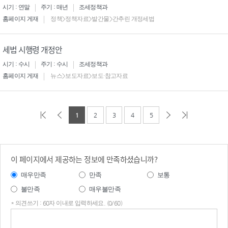
시기 : 연말
주기 : 매년
조세정책과
홈페이지 게재
정책>정책자료>발간물>간추린 개정세법
세법 시행령 개정안
시기 : 수시
주기 : 수시
조세정책과
홈페이지 게재
뉴스>보도자료>보도·참고자료
1
2
3
4
5
이 페이지에서 제공하는 정보에 만족하셨습니까?
매우만족
만족
보통
불만족
매우불만족
* 의견쓰기 : 60자 이내로 입력하세요. (0/60)
의견
쓰기