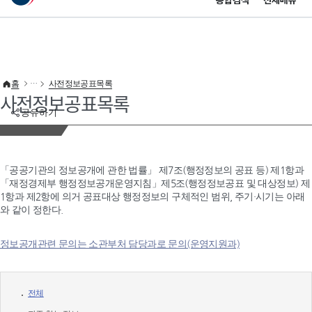
통합검색
전체메뉴
이 누리집은 대한민국 공식 전자정부 누리집입니다.
바로가기 메뉴
홈
사전정보공표목록
사전정보공표목록
공유하기
「공공기관의 정보공개에 관한 법률」 제7조(행정정보의 공표 등) 제1항과
「재정경제부 행정정보공개운영지침」제5조(행정정보공표 및 대상정보) 제
1항과 제2항에 의거 공표대상 행정정보의 구체적인 범위, 주기·시기는 아래
와 같이 정한다.
정보공개관련 문의는 소관부처 담당과로 문의(운영지원과)
전체