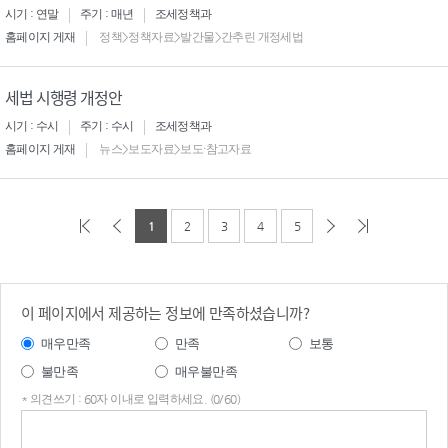
시기 : 연말
주기 : 매년
조세정책과
홈페이지 게재
정책>정책자료>발간물>간추린 개정세법
세법 시행령 개정안
시기 : 수시
주기 : 수시
조세정책과
홈페이지 게재
뉴스>보도자료>보도·참고자료
1
2
3
4
5
이 페이지에서 제공하는 정보에 만족하셨습니까?
매우만족
만족
보통
불만족
매우불만족
* 의견쓰기 : 60자 이내로 입력하세요. (0/60)
의견
쓰기