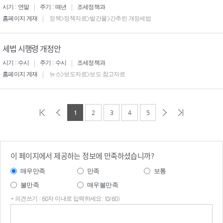
시기 : 연말
주기 : 매년
조세정책과
홈페이지 게재
정책>정책자료>발간물>간추린 개정세법
세법 시행령 개정안
시기 : 수시
주기 : 수시
조세정책과
홈페이지 게재
뉴스>보도자료>보도·참고자료
1
2
3
4
5
이 페이지에서 제공하는 정보에 만족하셨습니까?
매우만족
만족
보통
불만족
매우불만족
* 의견쓰기 : 60자 이내로 입력하세요. (0/60)
의견
쓰기