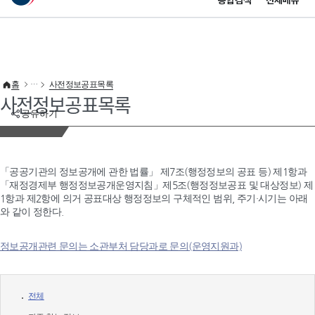
통합검색
전체메뉴
이 누리집은 대한민국 공식 전자정부 누리집입니다.
바로가기 메뉴
홈
사전정보공표목록
사전정보공표목록
공유하기
「공공기관의 정보공개에 관한 법률」 제7조(행정정보의 공표 등) 제1항과
「재정경제부 행정정보공개운영지침」제5조(행정정보공표 및 대상정보) 제
1항과 제2항에 의거 공표대상 행정정보의 구체적인 범위, 주기·시기는 아래
와 같이 정한다.
정보공개관련 문의는 소관부처 담당과로 문의(운영지원과)
전체