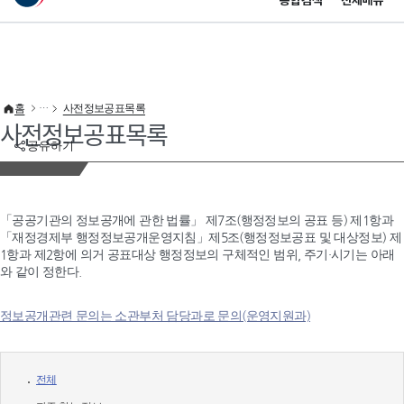
통합검색
전체메뉴
이 누리집은 대한민국 공식 전자정부 누리집입니다.
바로가기 메뉴
홈
사전정보공표목록
사전정보공표목록
공유하기
「공공기관의 정보공개에 관한 법률」 제7조(행정정보의 공표 등) 제1항과
「재정경제부 행정정보공개운영지침」제5조(행정정보공표 및 대상정보) 제
1항과 제2항에 의거 공표대상 행정정보의 구체적인 범위, 주기·시기는 아래
와 같이 정한다.
정보공개관련 문의는 소관부처 담당과로 문의(운영지원과)
전체