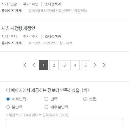
시기 : 연말
주기 : 매년
조세정책과
홈페이지 게재
정책>정책자료>발간물>간추린 개정세법
세법 시행령 개정안
시기 : 수시
주기 : 수시
조세정책과
홈페이지 게재
뉴스>보도자료>보도·참고자료
1
2
3
4
5
이 페이지에서 제공하는 정보에 만족하셨습니까?
매우만족
만족
보통
불만족
매우불만족
* 의견쓰기 : 60자 이내로 입력하세요. (0/60)
의견
쓰기