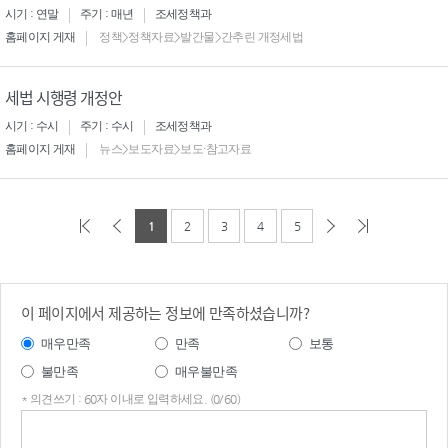
시기 : 연말
주기 : 매년
조세정책과
홈페이지 게재
정책>정책자료>발간물>간추린 개정세법
세법 시행령 개정안
시기 : 수시
주기 : 수시
조세정책과
홈페이지 게재
뉴스>보도자료>보도·참고자료
1
2
3
4
5
이 페이지에서 제공하는 정보에 만족하셨습니까?
매우만족
만족
보통
불만족
매우불만족
* 의견쓰기 : 60자 이내로 입력하세요. (0/60)
의견
쓰기