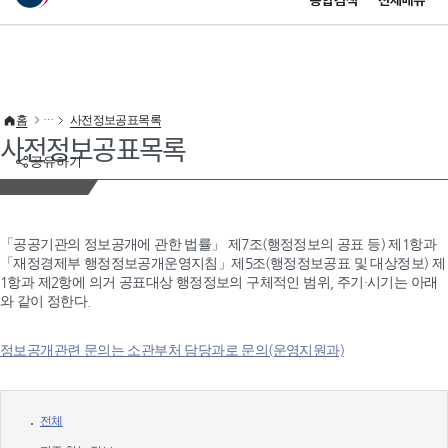
통합검색
전체메뉴
이 누리집은 대한민국 공식 전자정부 누리집입니다.
바로가기 메뉴
홈
사전정보공표목록
사전정보공표목록
공유하기
「공공기관의 정보공개에 관한 법률」 제7조(행정정보의 공표 등) 제1항과
「재정경제부 행정정보공개운영지침」제5조(행정정보공표 및 대상정보) 제
1항과 제2항에 의거 공표대상 행정정보의 구체적인 범위, 주기·시기는 아래
와 같이 정한다.
정보공개관련 문의는 소관부처 담당과로 문의(운영지원과)
전체