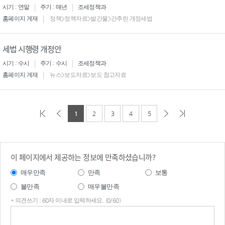
시기 : 연말
주기 : 매년
조세정책과
홈페이지 게재
정책>정책자료>발간물>간추린 개정세법
세법 시행령 개정안
시기 : 수시
주기 : 수시
조세정책과
홈페이지 게재
뉴스>보도자료>보도·참고자료
1
2
3
4
5
이 페이지에서 제공하는 정보에 만족하셨습니까?
매우만족
만족
보통
불만족
매우불만족
* 의견쓰기 : 60자 이내로 입력하세요. (0/60)
의견
쓰기