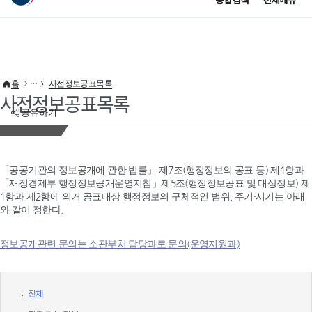
통합검색
전체메뉴
이 누리집은 대한민국 공식 전자정부 누리집입니다.
바로가기 메뉴
홈
사전정보공표목록
사전정보공표목록
공유하기
「공공기관의 정보공개에 관한 법률」 제7조(행정정보의 공표 등) 제1항과
「재정경제부 행정정보공개운영지침」제5조(행정정보공표 및 대상정보) 제
1항과 제2항에 의거 공표대상 행정정보의 구체적인 범위, 주기·시기는 아래
와 같이 정한다.
정보공개관련 문의는 소관부처 담당과로 문의(운영지원과)
전체