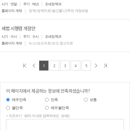
시기 : 연말
주기 : 매년
조세정책과
홈페이지 게재
정책>정책자료>발간물>간추린 개정세법
세법 시행령 개정안
시기 : 수시
주기 : 수시
조세정책과
홈페이지 게재
뉴스>보도자료>보도·참고자료
1
2
3
4
5
이 페이지에서 제공하는 정보에 만족하셨습니까?
매우만족
만족
보통
불만족
매우불만족
* 의견쓰기 : 60자 이내로 입력하세요. (0/60)
의견
쓰기