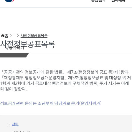
통합검색
전체메뉴
이 누리집은 대한민국 공식 전자정부 누리집입니다.
바로가기 메뉴
홈
사전정보공표목록
사전정보공표목록
공유하기
「공공기관의 정보공개에 관한 법률」 제7조(행정정보의 공표 등) 제1항과
「재정경제부 행정정보공개운영지침」제5조(행정정보공표 및 대상정보) 제
1항과 제2항에 의거 공표대상 행정정보의 구체적인 범위, 주기·시기는 아래
와 같이 정한다.
정보공개관련 문의는 소관부처 담당과로 문의(운영지원과)
전체