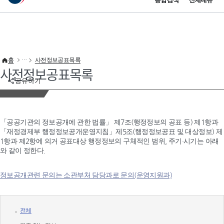
통합검색
전체메뉴
이 누리집은 대한민국 공식 전자정부 누리집입니다.
바로가기 메뉴
홈
사전정보공표목록
사전정보공표목록
공유하기
「공공기관의 정보공개에 관한 법률」 제7조(행정정보의 공표 등) 제1항과
「재정경제부 행정정보공개운영지침」제5조(행정정보공표 및 대상정보) 제
1항과 제2항에 의거 공표대상 행정정보의 구체적인 범위, 주기·시기는 아래
와 같이 정한다.
정보공개관련 문의는 소관부처 담당과로 문의(운영지원과)
전체