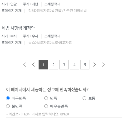
시기 : 연말
주기 : 매년
조세정책과
홈페이지 게재
정책>정책자료>발간물>간추린 개정세법
세법 시행령 개정안
시기 : 수시
주기 : 수시
조세정책과
홈페이지 게재
뉴스>보도자료>보도·참고자료
1
2
3
4
5
이 페이지에서 제공하는 정보에 만족하셨습니까?
매우만족
만족
보통
불만족
매우불만족
* 의견쓰기 : 60자 이내로 입력하세요. (0/60)
의견
쓰기